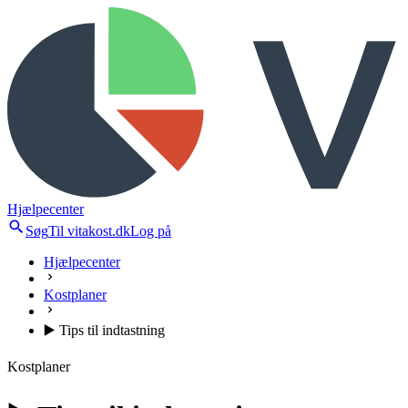
Hjælpecenter
Søg
Til vitakost.dk
Log på
Hjælpecenter
Kostplaner
▶️ Tips til indtastning
Kostplaner