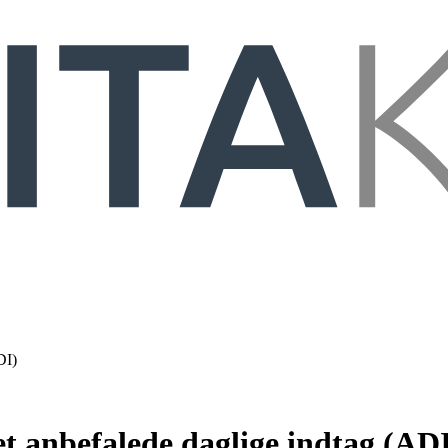
DI)
 anbefalede daglige indtag (AD