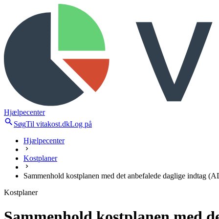
Hjælpecenter
Søg
Til vitakost.dk
Log på
Hjælpecenter
Kostplaner
Sammenhold kostplanen med det anbefalede daglige indtag (A
Kostplaner
Sammenhold kostplanen med det