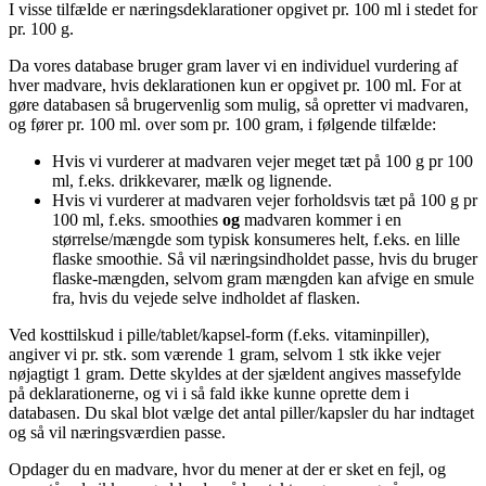
I visse tilfælde er næringsdeklarationer opgivet pr. 100 ml i stedet for
pr. 100 g.
Da vores database bruger gram laver vi en individuel vurdering af
hver madvare, hvis deklarationen kun er opgivet pr. 100 ml. For at
gøre databasen så brugervenlig som mulig, så opretter vi madvaren,
og fører pr. 100 ml. over som pr. 100 gram, i følgende tilfælde:
Hvis vi vurderer at madvaren vejer meget tæt på 100 g pr 100
ml, f.eks. drikkevarer, mælk og lignende.
Hvis vi vurderer at madvaren vejer forholdsvis tæt på 100 g pr
100 ml, f.eks. smoothies
og
madvaren kommer i en
størrelse/mængde som typisk konsumeres helt, f.eks. en lille
flaske smoothie. Så vil næringsindholdet passe, hvis du bruger
flaske-mængden, selvom gram mængden kan afvige en smule
fra, hvis du vejede selve indholdet af flasken.
Ved kosttilskud i pille/tablet/kapsel-form (f.eks. vitaminpiller),
angiver vi pr. stk. som værende 1 gram, selvom 1 stk ikke vejer
nøjagtigt 1 gram. Dette skyldes at der sjældent angives massefylde
på deklarationerne, og vi i så fald ikke kunne oprette dem i
databasen. Du skal blot vælge det antal piller/kapsler du har indtaget
og så vil næringsværdien passe.
Opdager du en madvare, hvor du mener at der er sket en fejl, og